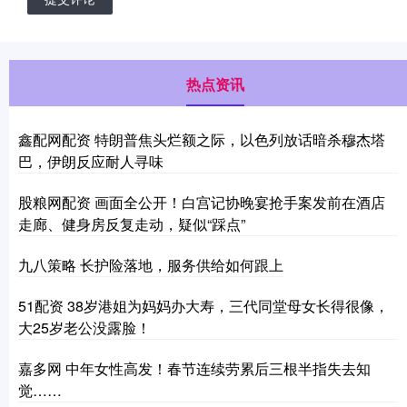
热点资讯
鑫配网配资 特朗普焦头烂额之际，以色列放话暗杀穆杰塔
巴，伊朗反应耐人寻味
股粮网配资 画面全公开！白宫记协晚宴抢手案发前在酒店
走廊、健身房反复走动，疑似“踩点”
九八策略 长护险落地，服务供给如何跟上
51配资 38岁港姐为妈妈办大寿，三代同堂母女长得很像，
大25岁老公没露脸！
嘉多网 中年女性高发！春节连续劳累后三根半指失去知
觉……