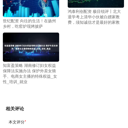
鸿泰利创配资 极目锐评丨北大
退学考上清华小伙被白嫖家教
世纪配资 向往的生活！在扬州
费，须知诚信才是最好的家教
乡村，吃窑炉现烤披萨
知富盈策略 湖南修订妇女权益
保障法实施办法 保护外卖女骑
手、电商女主播的特殊权益_女
性_培训_就业
相关评论
本文评分
*