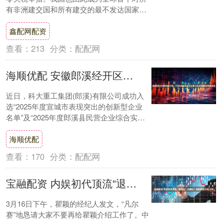
有非洲建交国和所有建交的最不发达国家实
施单方面、全面零关税的主要经济体。 多国
鑫配网配资
政....
查看：
213
分类：
配配网
海顺优配 安徽郎溪经开区：沪企扎根结硕果 科大重工斩获双荣誉冲刺新目标
近日，科大重工集团(郎溪)有限公司成功入
选“2025年度宣城市表现突出的创新型企业
名单”及“2025年度郎溪县民营企业综合实力
10强名单”，成为该县经济高质量发....
海顺优配
查看：
170
分类：
配配网
宝融配资 内娱初代顶流“退休后”又翻红！婉拒网友介绍工作
3月16日下午，瞿颖的经纪人发文，“凡尔
赛”地恳请大家不要再给瞿颖介绍工作了。中