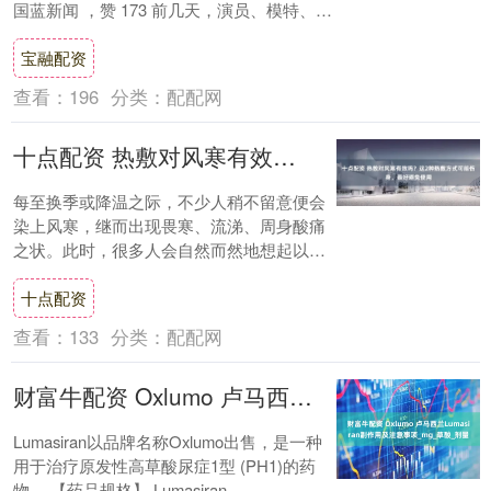
国蓝新闻 ，赞 173 前几天，演员、模特、歌
手瞿颖参加papi酱视频节目，凭借....
宝融配资
查看：
196
分类：
配配网
十点配资 热敷对风寒有效吗？这2种热敷方式可能伤身，最好避免使用
每至换季或降温之际，不少人稍不留意便会
染上风寒，继而出现畏寒、流涕、周身酸痛
之状。此时，很多人会自然而然地想起以热
敷之法来缓解不适。有人认为热敷可驱寒，
十点配资
缓解身体....
查看：
133
分类：
配配网
财富牛配资 Oxlumo 卢马西兰Lumasiran副作用及注意事项_mg_草酸_剂量
Lumasiran以品牌名称Oxlumo出售，是一种
用于治疗原发性高草酸尿症1型 (PH1)的药
物。 【药品规格】 Lumasiran