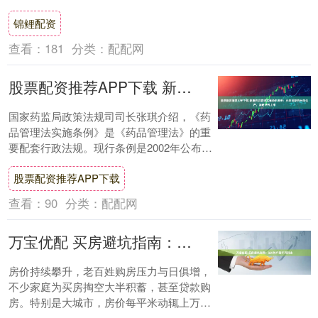
击。记者获悉，日前监管部门发布《机构监
锦鲤配资
管通....
查看：
181
分类：
配配网
股票配资推荐APP下载 新版药品管理实施条例发布：允许创新药分段生产，加速好药上市
国家药监局政策法规司司长张琪介绍，《药
品管理法实施条例》是《药品管理法》的重
要配套行政法规。现行条例是2002年公布施
行，曾有3次对个别条款进行修改，这次修
股票配资推荐APP下载
订是....
查看：
90
分类：
配配网
万宝优配 买房避坑指南：这5种户型千万别选
房价持续攀升，老百姓购房压力与日俱增，
不少家庭为买房掏空大半积蓄，甚至贷款购
房。特别是大城市，房价每平米动辄上万
元。所以，买房时，价格、户型和位置都不