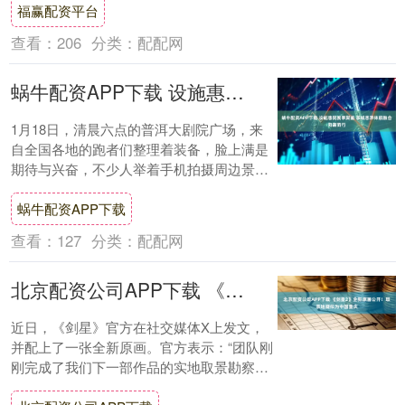
福赢配资平台
面从....
查看：
206
分类：
配配网
蜗牛配资APP下载 设施惠民赛事聚能 茶城思茅体旅融合向新而行
1月18日，清晨六点的普洱大剧院广场，来
自全国各地的跑者们整理着装备，脸上满是
期待与兴奋，不少人举着手机拍摄周边景
致，将茶城清晨的静谧与活力定格。 “早就
蜗牛配资APP下载
听说普....
查看：
127
分类：
配配网
北京配资公司APP下载 《剑星2》全新原画公开！取景地疑似为中国重庆
近日，《剑星》官方在社交媒体X上发文，
并配上了一张全新原画。官方表示：“团队刚
刚完成了我们下一部作品的实地取景勘察，
这是机密。”可以看出，图中是一座破败不堪