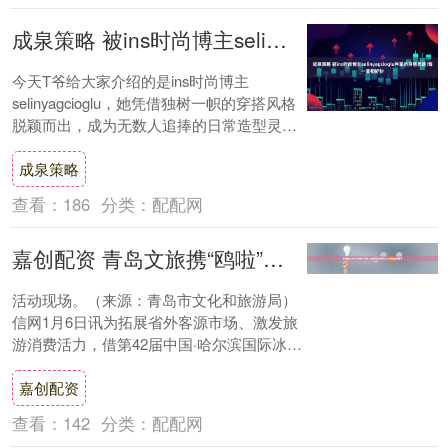
成泉策略 被ins时尚博主selinyagcioglu种草的穿搭思路!每一套都好抄
今天T爷给大家介绍的是ins时尚博主
selinyagcioglu，她凭借独树一帜的穿搭风格
脱颖而出，成为无数人追捧的日常造型灵感
源。她的穿搭从不过度追逐潮流，而....
成泉策略
查看：
186
分类：
配配网
嘉创配资 青岛文旅携“鸥啦”赴哈尔滨 跨越山海点燃北国冰雪季
活动现场。（来源：青岛市文化和旅游局）
信网1月6日讯为拓展省外客源市场、激发旅
游消费活力，借第42届中国·哈尔滨国际冰雪
节契机，2026年1月4日至5日，山东....
嘉创配资
查看：
142
分类：
配配网