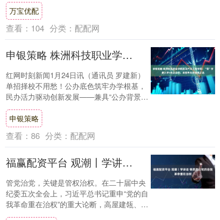
万宝优配
容忽视。 ....
查看：
104
分类：
配配网
申银策略 株洲科技职业学院首设汽车工程学院：“零”学费入学+名企定向，单招考生的优质之选
红网时刻新闻1月24日讯（通讯员 罗建新）
单招择校不用愁！公办底色筑牢办学根基，
民办活力驱动创新发展——兼具“公办背景
+民办机制”双重优势的株洲科技职业学院，
申银策略
携....
查看：
86
分类：
配配网
福赢配资平台 观潮丨学讲话 悟思想⑥党的自我革命重在治权
管党治党，关键是管权治权。在二十届中央
纪委五次全会上，习近平总书记重申“党的自
我革命重在治权”的重大论断，高屋建瓴、一
语破的，为新征程上推进党的自我革命、全