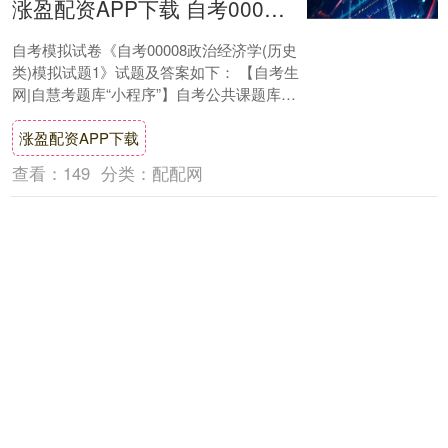
涨盈配资APP下载 自考00008政治经济学(历史类)模拟试题1
自考模拟试卷《自考00008政治经济学(历史
类)模拟试题1》试题及答案如下： 【自考生
网|自慧考题库“小程序”】自考公共课题库免
费领！ 1、【名词解释】生产 答....
涨盈配资APP下载
查看：
149
分类：
配配网
仙牛网配资 中柬泰外长举行三方会晤
2025年12月29日，中柬泰外长会晤在云南玉
溪成功举行。中共中央政治局委员、外交部
长王毅和柬埔寨副首相兼外交大臣布拉索
昆、泰国外长西哈萨以及三国军队的负责人
仙牛网配资
出....
查看：
146
分类：
配配网
卓信速配平台 2026辽宁省新年音乐会在沈阳举行许昆林王新伟周波出席观看