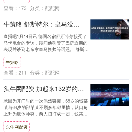
查看：
173
分类：
配配网
牛策略 舒斯特尔：皇马没有巴萨那样的团队氛围 责任主要在皇马球员身上
直播吧1月14日讯 德国名宿舒斯特尔接受了
马卡电台的专访，期间他称赞了巴萨近期的
表现并谈到老东家皇马换帅等话题。 舒斯特
尔指出，巴萨近年所取得的优秀成绩，主教
牛策略
练....
查看：
211
分类：
配配网
头牛网配资 加起来132岁的这两个老邻居，为何就因一次开门碰撞扭打在地“老拳”相向
就因为开门时的一次偶然碰撞，68岁的钱某
某与64岁的邵某某不顾多年邻里情，从口角
上升为肢体冲突，两人扭打成一团，钱某某
甚至将邵某某压倒在地，一顿“老”拳致其轻
头牛网配资
伤....