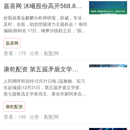
嘉喜网 沐曦股份高开568.83%，股价达700元！中一签可赚近30万元
炒股就看金麒麟分析师研报，权威，专业，
及时，全面，助您挖掘潜力主题机会！ 每经
编辑|陈柯名 17日，继摩尔线程之后，“国产
GPU第二股”沐曦股份正式登陆科创板。....
嘉喜网
查看：
175
分类：
配配网
康乾配资 第五届矛盾文学奖得主阿来做客青城分享阅读经验
人民网呼和浩特12月31日电 (寇雅楠、实习
生赵彧煖)12月31日，第五届矛盾文学奖、
第七届鲁迅文学奖得主、著名作家阿来在呼
和浩特市雕塑艺术馆举办主题讲座暨读者....
康乾配资
查看：
195
分类：
配配网