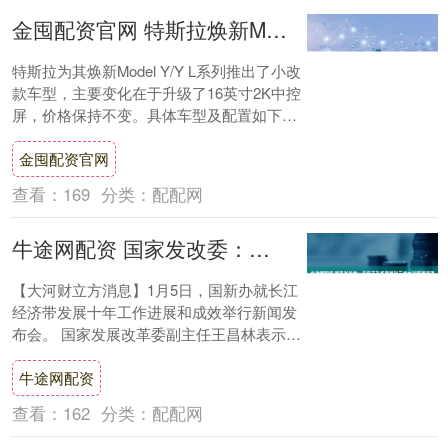
金囤配资官网 特斯拉焕新Model Y推出小改款 升级16英寸2K屏
特斯拉为其焕新Model Y/Y L系列推出了小改
款车型，主要变化在于升级了16英寸2K中控
屏，价格保持不变。具体车型及配置如下：
后轮驱动版续航593公里，售....
金囤配资官网
查看：
169
分类：
配配网
牛途网配资 国家发改委：目前正在抓紧推进三峡水运新通道项目前期工作
【大河财立方消息】1月5日，国新办就长江
经济带发展十年工作进展和成效举行新闻发
布会。 国家发展改革委副主任王昌林表示，
经党中央、国务院批准，去年国家发展改革
牛途网配资
委批....
查看：
162
分类：
配配网