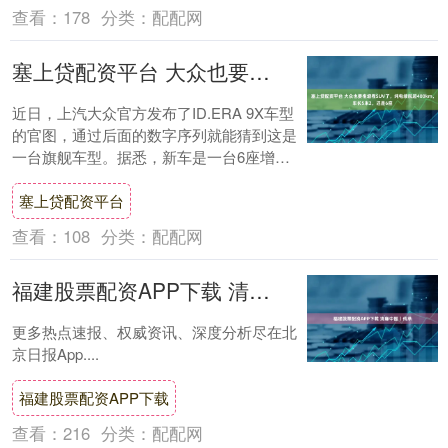
查看：
178
分类：
配配网
塞上贷配资平台 大众也要推增程SUV了，纯电续航超400km，车长5米2，还是6座
近日，上汽大众官方发布了ID.ERA 9X车型
的官图，通过后面的数字序列就能猜到这是
一台旗舰车型。据悉，新车是一台6座增程
SUV，并且采用了全新的设计。动力方面....
塞上贷配资平台
查看：
108
分类：
配配网
福建股票配资APP下载 清廉中国丨传承
更多热点速报、权威资讯、深度分析尽在北
京日报App....
福建股票配资APP下载
查看：
216
分类：
配配网