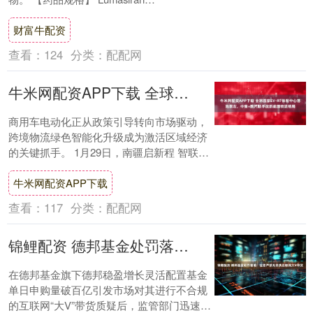
94.5mg/0.5mL....
财富牛配资
查看：
124
分类：
配配网
牛米网配资APP下载 全球首家EV-RT体验中心落地崇左，中集+陕汽联手改新能源物流格局
商用车电动化正从政策引导转向市场驱动，
跨境物流绿色智能化升级成为激活区域经济
的关键抓手。 1月29日，南疆启新程 智联向
东盟|中集·陕汽&崇左城建物流移动能源与....
牛米网配资APP下载
查看：
117
分类：
配配网
锦鲤配资 德邦基金处罚落地！监管严禁无资质互联网大V带货
在德邦基金旗下德邦稳盈增长灵活配置基金
单日申购量破百亿引发市场对其进行不合规
的互联网“大V”带货质疑后，监管部门迅速出