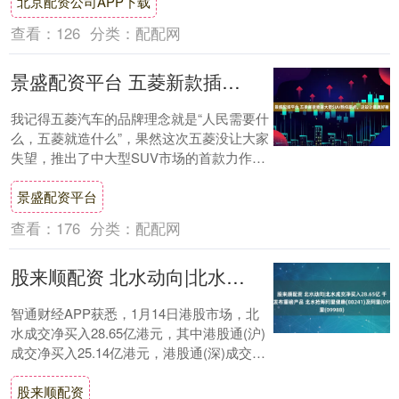
北京配资公司APP下载
的城....
查看：
126
分类：
配配网
景盛配资平台 五菱新款插混大型SUV酷似路虎，这设计是真好看
我记得五菱汽车的品牌理念就是“人民需要什
么，五菱就造什么”，果然这次五菱没让大家
失望，推出了中大型SUV市场的首款力作，
五菱星光L 2026款1.5L 185k....
景盛配资平台
查看：
176
分类：
配配网
股来顺配资 北水动向|北水成交净买入28.65亿 千问将发布重磅产品 北水抢筹阿里健康(00241)及阿里(09988)
智通财经APP获悉，1月14日港股市场，北
水成交净买入28.65亿港元，其中港股通(沪)
成交净买入25.14亿港元，港股通(深)成交净
买入3.52亿港元。 北水....
股来顺配资