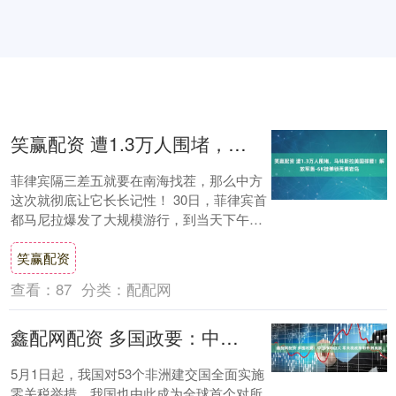
笑赢配资 遭1.3万人围堵，马科斯拉美国撑腰！解放军轰-6K挂弹锁死黄岩岛
菲律宾隔三差五就要在南海找茬，那么中方
这次就彻底让它长长记性！ 30日，菲律宾首
都马尼拉爆发了大规模游行，到当天下午三
点，现场人数已冲到 1.3 万人，整条城市....
笑赢配资
查看：
87
分类：
配配网
鑫配网配资 多国政要：中国市场巨大 零关税政策助非洲发展
5月1日起，我国对53个非洲建交国全面实施
零关税举措。我国也由此成为全球首个对所