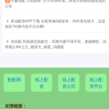
​中鑫优配 万凯新材: 关于2025年第二季度可转债转股情况的
3
公告
​原油配资APP下载 全新奔驰S级发布：内外变化很大，这是
4
改款?叫换代也不过分啊!
​优先配 民国虐恋病娇文：军阀为爱不择手段，废她脚筋，囚
5
禁霸占8年之久_顾崇天_南茵_冯圆圆
配配网
线上配
线上配
线上配
资
资公司
资平台
友情链接：