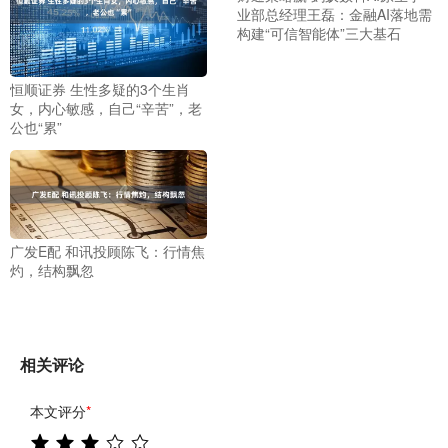
业部总经理王磊：金融AI落地需
构建“可信智能体”三大基石
恒顺证券 生性多疑的3个生肖
女，内心敏感，自己“辛苦”，老
公也“累”
广发E配 和讯投顾陈飞：行情焦
灼，结构飘忽
相关评论
本文评分
*